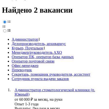
Найдено 2 вакансии
Администратор
1
Делопроизводитель, архивариус
Курьер, Почтальон
1
Менеджер/руководитель АХО
Оператор ПК, оператор базы данных
Оператор почтовой связи
Офис-менеджер
Переводчик
Секретарь, помощник руководителя, ассистент
Сотрудник пункта выдачи заказов
Администратор стоматологической клиники (п.
Южный)
от
60 000
₽
за месяц,
на руки
Опыт 1-3 года
Выплаты: Два раза в месяц