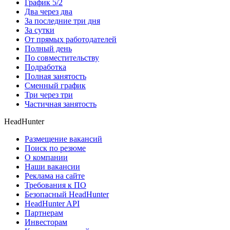
График 5/2
Два через два
За последние три дня
За сутки
От прямых работодателей
Полный день
По совместительству
Подработка
Полная занятость
Сменный график
Три через три
Частичная занятость
HeadHunter
Размещение вакансий
Поиск по резюме
О компании
Наши вакансии
Реклама на сайте
Требования к ПО
Безопасный HeadHunter
HeadHunter API
Партнерам
Инвесторам