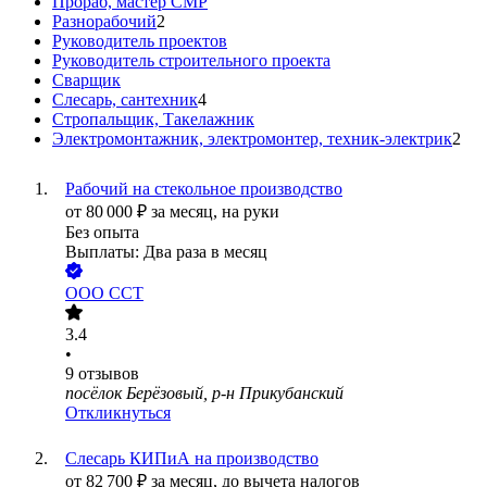
Прораб, мастер СМР
Разнорабочий
2
Руководитель проектов
Руководитель строительного проекта
Сварщик
Слесарь, сантехник
4
Стропальщик, Такелажник
Электромонтажник, электромонтер, техник-электрик
2
Рабочий на стекольное производство
от
80 000
₽
за месяц,
на руки
Без опыта
Выплаты: Два раза в месяц
ООО
ССТ
3.4
•
9
отзывов
посёлок Берёзовый, р-н Прикубанский
Откликнуться
Слесарь КИПиА на производство
от
82 700
₽
за месяц,
до вычета налогов