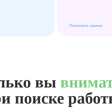
Посмотреть пример
лько вы
внима
и поиске рабо