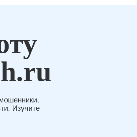
оту
h.ru
-мошенники,
ти. Изучите