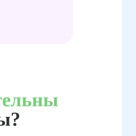
тельны
ты?