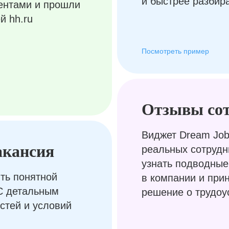
и быстрее разбир
ентами и прошли
й hh.ru
Посмотреть пример
Отзывы со
Виджет Dream Job
акансия
реальных сотрудн
узнать подводные
ть понятной
в компании и при
С детальным
решение о трудоу
стей и условий