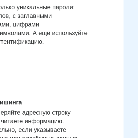
олько уникальные пароли:
лов, с заглавными
ами, цифрами
имволами. А ещё используйте
утентификацию.
фишинга
еряйте адресную строку
м читаете информацию.
льно, если указываете