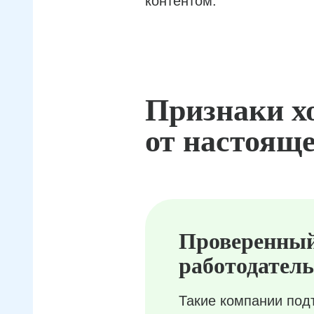
контентом.
Признаки х
от настояще
Проверенны
работодатель
Такие компании под