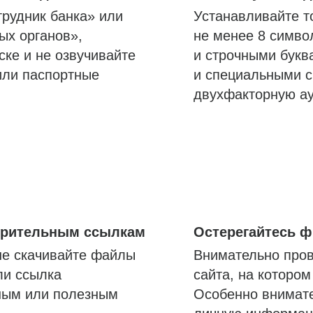
трудник банка» или
Устанавливайте т
ых органов»,
не менее 8 симво
ске и не озвучивайте
и строчными букв
или паспортные
и специальными с
двухфакторную а
озрительным ссылкам
Остерегайтесь 
не скачивайте файлы
Внимательно пров
ли ссылка
сайта, на которо
ным или полезным
Особенно внимате