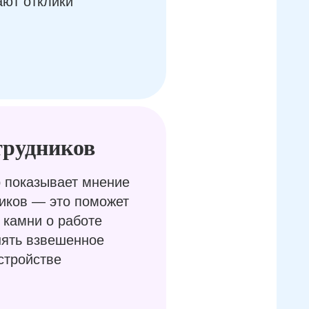
ают отклики
трудников
 показывает мнение
иков — это поможет
 камни о работе
нять взвешенное
стройстве