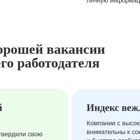
личную информац
орошей вакансии
го работодателя
й
Индекс веж
Компании с высок
внимательны к с
твердили свою