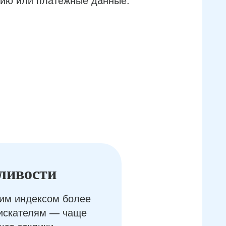
ию или платёжные данные.
ливости
им индексом более
оискателям — чаще