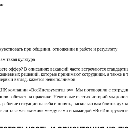
ие
увствовать при общении, отношении к работе и результату
ам такая культура
пишете оффер? В описаниях вакансий часто встречаются стандар
жедневных решений, которые принимают сотрудники, а также в т
а первый взгляд, кажется невыполнимой.
ДНК компании «ВсеИнструменты.ру». Мы поговорили с сотрудни
пов работает на практике. Некоторые из этих историй мы доп
 рабочие ситуации на себя и понять, насколько вам близок дух 
ть ли та самая «химия» между вами и командой «ВсеИнструменты