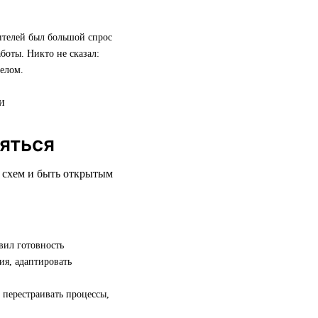
дителей был большой спрос
боты. Никто не сказал:
елом.
няться
х схем и быть открытым
вил готовность
ия, адаптировать
 перестраивать процессы,