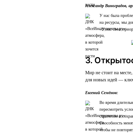
Александр Виноградов, а
У нас была пробле
на ресурсы, мы до
«У нас свои приор
3. Открыто
Мир не стоит на месте
для новых идей — ключ
Евгений Семёнов:
Во время длительн
пересмотреть усло
стратегию и сохра
Способность менят
чтобы не повторят