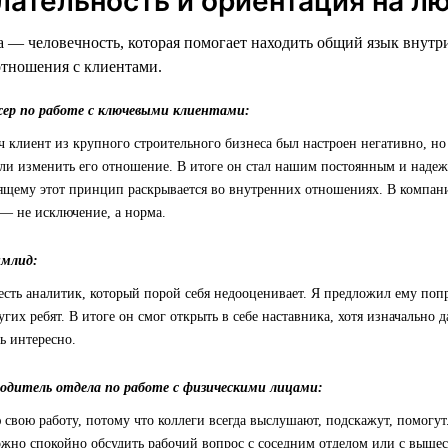
лательность и ориентация на л
 — человечность, которая помогает находить общий язык внутр
отношения с клиентами.
жер по работе с ключевыми клиентами:
ч клиент из крупного строительного бизнеса был настроен негативно, но
ли изменить его отношение. В итоге он стал нашим постоянным и наде
ящему этот принцип раскрывается во внутренних отношениях. В компании
— не исключение, а норма.
имлид:
есть аналитик, который порой себя недооценивает. Я предложил ему по
угих ребят. В итоге он смог открыть в себе наставника, хотя изначально 
ь интересно.
водитель отдела по работе с физическими лицами:
свою работу, потому что коллеги всегда выслушают, подскажут, помогут
можно спокойно обсудить рабочий вопрос с соседним отделом или с выше