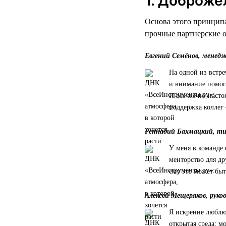
1. Доброже
Основа этого принципа
прочные партнерские 
Евгений Семёнов, менед
На одной из встре
и внимание помог
И все же по-насто
поддержка коллег 
Геннадий Бахмацкий, т
У меня в команде 
менторство для др
ему это может быт
Алексей Мещеряков, руко
Я искренне люблю 
открытая среда: 