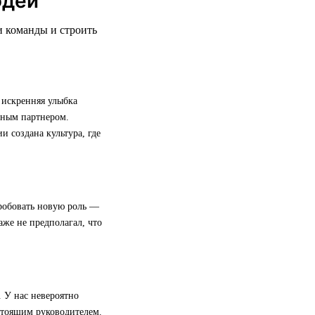
юдей
и команды и строить
 искренняя улыбка
жным партнером.
 создана культура, где
пробовать новую роль —
даже не предполагал, что
. У нас невероятно
стоящим руководителем.