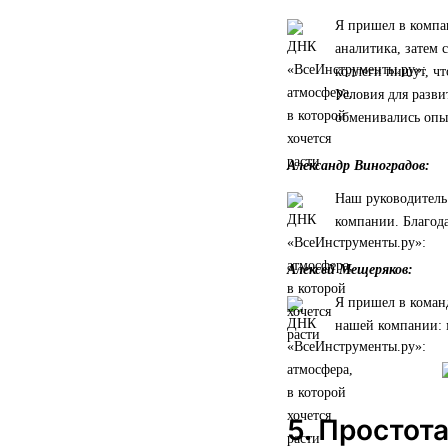
Я пришел в компан
аналитика, затем 
коллеги пишут, чт
Условия для разви
обменивались опы
Александр Виноградов:
Наш руководитель 
компании. Благода
Алексей Мещеряков:
Я пришел в коман
нашей компании: 
5. Простот