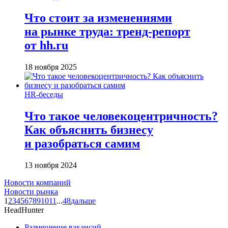
Что стоит за изменениями
на рынке труда: тренд-репорт
от hh.ru
18 ноября 2025
HR-беседы
Что такое человеко­центричность?
Как объяснить бизнесу
и разобраться самим
13 ноября 2024
Новости компаний
Новости рынка
1
2
3
4
5
6
7
8
9
10
11
...
48
дальше
HeadHunter
Размещение вакансий