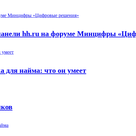
 панели hh.ru на форуме Минцифры «Ци
 для найма: что он умеет
иков