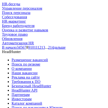
HR-беседы
Управление персоналом
Поиск персонала
Собеседования
HR-маркетинг
Бренд работодателя
Оценка и развитие навыков
Трудовое право
Обновления
Автоматизация HR
В начало
3
4
5
6
7
8
9
10
11
12
13
...
214
дальше
HeadHunter
Размещение вакансий
Поиск по резюме
О компании
Наши вакансии
Реклама на сайте
Требования к ПО
Безопасный HeadHunter
HeadHunter API
Партнерам
Инвесторам
Каталог компаний
Поиск по вакансиям в Южном