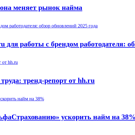
 она меняет рынок найма
u для работы с брендом работодателя: об
труда: тренд-репорт от hh.ru
льфаСтрахованию» ускорить найм на 38