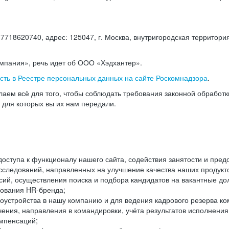
18620740, адрес: 125047, г. Москва, внутригородская территория
омпания», речь идет об ООО «Хэдхантер».
есть в Реестре персональных данных на сайте Роскомнадзора
.
аем всё для того, чтобы соблюдать требования законной обработ
, для которых вы их нам передали.
ступа к функционалу нашего сайта, содействия занятости и пред
следований, направленных на улучшение качества наших продуктов
ий, осуществления поиска и подбора кандидатов на вакантные дол
ования HR-бренда;
оустройства в нашу компанию и для ведения кадрового резерва ко
чения, направления в командировки, учёта результатов исполнени
омпенсаций;