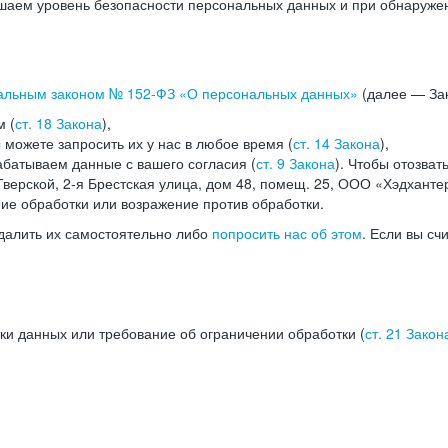
аем уровень безопасности персональных данных и при обнаружени
альным законом №
152-ФЗ
«О персональных данных»
(далее — Зак
м (
ст. 18 Закона
),
можете запросить их у нас в любое время (
ст. 14 Закона
),
абатываем данные с вашего согласия (
ст. 9 Закона
). Чтобы отозват
верской, 2-я Брестская улица, дом 48, помещ. 25, ООО «Хэдханте
ние обработки или возражение против обработки.
далить их самостоятельно либо
попросить нас об этом
. Если вы сч
ки данных или требование об ограничении обработки (
ст. 21 Закон