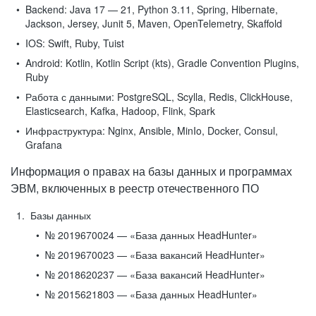
Backend:
Java 17 — 21, Python 3.11, Spring, Hibernate,
Jackson, Jersey, Junit 5, Maven, OpenTelemetry, Skaffold
IOS:
Swift, Ruby, Tuist
Android:
Kotlin, Kotlin Script (kts), Gradle Convention Plugins,
Ruby
Работа с данными:
PostgreSQL, Scylla, Redis, ClickHouse,
Elasticsearch, Kafka, Hadoop, Flink, Spark
Инфраструктура:
Nginx, Ansible, MinIo, Docker, Consul,
Grafana
Информация о правах на базы данных и программах
ЭВМ, включенных в реестр отечественного ПО
Базы данных
№ 2019670024 — «База данных HeadHunter»
№ 2019670023 — «База вакансий HeadHunter»
№ 2018620237 — «База вакансий HeadHunter»
№ 2015621803 — «База данных HeadHunter»