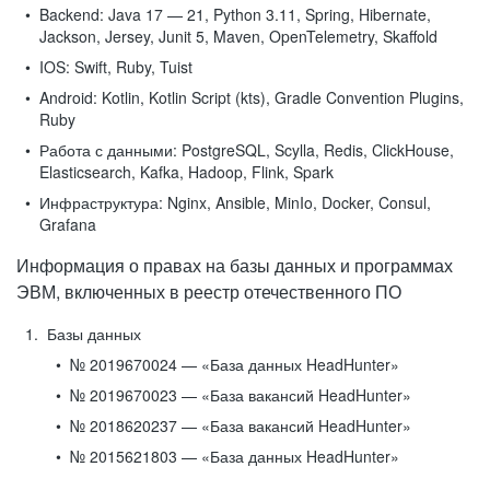
Backend:
Java 17 — 21, Python 3.11, Spring, Hibernate,
Jackson, Jersey, Junit 5, Maven, OpenTelemetry, Skaffold
IOS:
Swift, Ruby, Tuist
Android:
Kotlin, Kotlin Script (kts), Gradle Convention Plugins,
Ruby
Работа с данными:
PostgreSQL, Scylla, Redis, ClickHouse,
Elasticsearch, Kafka, Hadoop, Flink, Spark
Инфраструктура:
Nginx, Ansible, MinIo, Docker, Consul,
Grafana
Информация о правах на базы данных и программах
ЭВМ, включенных в реестр отечественного ПО
Базы данных
№ 2019670024 — «База данных HeadHunter»
№ 2019670023 — «База вакансий HeadHunter»
№ 2018620237 — «База вакансий HeadHunter»
№ 2015621803 — «База данных HeadHunter»