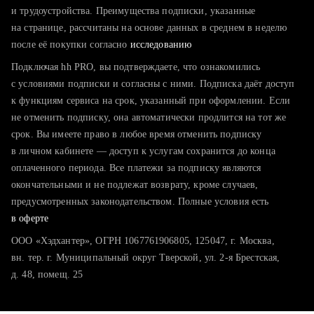
тратите много времени на поиск и вручную поднимаете
и трудоустройства. Преимущества подписки, указанные
резюме
на странице, рассчитаны на основе данных в среднем в неделю
после её покупки согласно
хотите сравнить себя с конкурентами и оценить шансы
исследованию
Подключая hh PRO, вы подтверждаете, что ознакомились
с условиями подписки и согласны с ними. Подписка даёт доступ
к функциям сервиса на срок, указанный при оформлении. Если
не отменить подписку, она автоматически продлится на тот же
срок. Вы имеете право в любое время отменить подписку
в личном кабинете — доступ к услугам сохранится до конца
оплаченного периода. Все платежи за подписку являются
окончательными и не подлежат возврату, кроме случаев,
предусмотренных законодательством. Полные условия есть
в оферте
ООО «Хэдхантер», ОГРН 1067761906805, 125047, г. Москва,
вн. тер. г. Муниципальный округ Тверской, ул. 2-я Брестская,
д. 48, помещ. 25