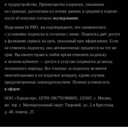
тратите много времени на поиск и вручную поднимаете
и трудоустройства. Преимущества подписки, указанные
резюме
на странице, рассчитаны на основе данных в среднем в неделю
после её покупки согласно
хотите сравнить себя с конкурентами и оценить шансы
исследованию
Подключая hh PRO, вы подтверждаете, что ознакомились
с условиями подписки и согласны с ними. Подписка даёт доступ
к функциям сервиса на срок, указанный при оформлении. Если
не отменить подписку, она автоматически продлится на тот же
срок. Вы имеете право в любое время отменить подписку
в личном кабинете — доступ к услугам сохранится до конца
оплаченного периода. Все платежи за подписку являются
окончательными и не подлежат возврату, кроме случаев,
предусмотренных законодательством. Полные условия есть
в оферте
ООО «Хэдхантер», ОГРН 1067761906805, 125047, г. Москва,
вн. тер. г. Муниципальный округ Тверской, ул. 2-я Брестская,
д. 48, помещ. 25